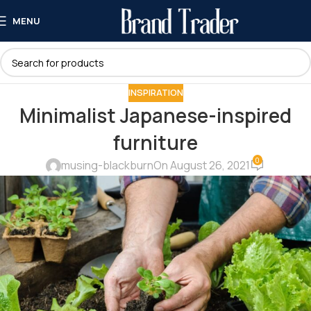
MENU
INSPIRATION
Minimalist Japanese-inspired
furniture
0
musing-blackburn
On August 26, 2021