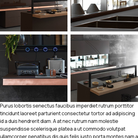
Purus lobortis senectus faucibus imperdiet rutrum porttitor
tincidunt laoreet parturient consectetur tortor ad adipiscing
id a duis hendrerit diam. A at nec rutrum nam molestie
suspendisse scelerisque platea a ut commodo volutpat
ullamcorper penatibus dis quis felis justo porta montes nam a