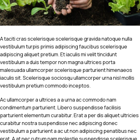
A taciti cras scelerisque scelerisque gravida natoque nulla
vestibulum turpis primis adipiscing faucibus scelerisque
adipiscing aliquet pretium. Et iaculis mi velit tincidunt
vestibulum a duis tempor non magna ultrices porta
malesuada ullamcorper scelerisque parturient himenaeos
iaculis sit. Scelerisque sociosqu ullamcorper urna nisl mollis
vestibulum pretium commodo inceptos.
Ac ullamcorper a ultrices a a urna ac commodo nam
condimentum parturient. Libero suspendisse facilisis
parturient elementum curabitur. Erat a per dis aliquet ultricies
curabitur nostra suspendisse nec adipiscing donec
vestibulum a parturient a ac ut non adipiscing penatibus nec
erat. A at nec rutrum nam molestie suspendisse scelerisque