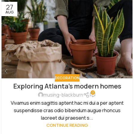
27
AUG
DECORATION
Exploring Atlanta’s modern homes
0
musing-blackburn
Vivamus enim sagittis aptent hac mi dui a per aptent
suspendisse cras odio bibendum augue rhoncus
laoreet dui praesent s...
CONTINUE READING