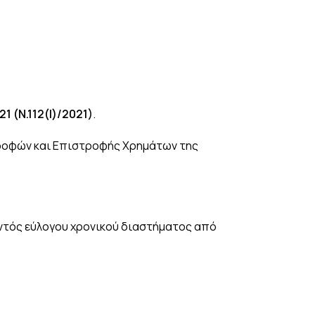
1 (Ν.112(
I
)/2021)
.
τροφών και Επιστροφής Χρημάτων της
εντός εύλογου χρονικού διαστήματος από