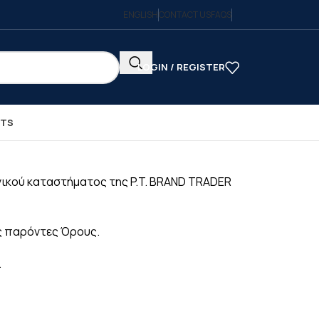
ENGLISH
CONTACT US
FAQS
LOGIN / REGISTER
CTS
νικού καταστήματος της P.T. BRAND TRADER
ς παρόντες Όρους.
.