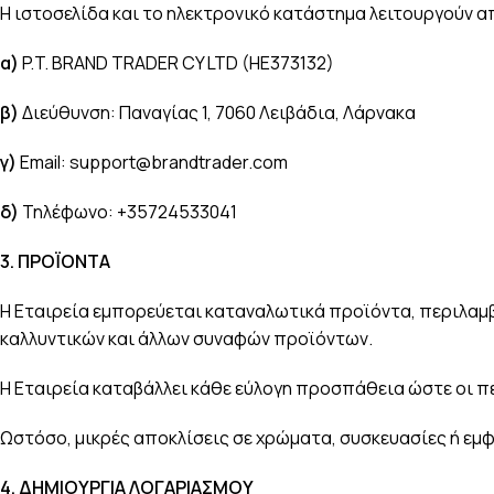
Η ιστοσελίδα και το ηλεκτρονικό κατάστημα λειτουργούν α
α
)
P.T. BRAND TRADER CY LTD (HE373132)
β)
Διεύθυνση: Παναγίας 1, 7060 Λειβάδια, Λάρνακα
γ
)
Email:
support@brandtrader.com
δ)
Τηλέφωνο: +35724533041
3.
ΠΡΟΪΟΝΤΑ
Η Εταιρεία εμπορεύεται καταναλωτικά προϊόντα, περιλαμ
καλλυντικών και άλλων συναφών προϊόντων.
Η Εταιρεία καταβάλλει κάθε εύλογη προσπάθεια ώστε οι πε
Ωστόσο, μικρές αποκλίσεις σε χρώματα, συσκευασίες ή εμ
4.
ΔΗΜΙΟΥΡΓΙΑ ΛΟΓΑΡΙΑΣΜΟΥ