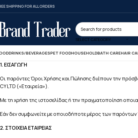
REE SHIPPING FOR ALL ORDERS
SELECT CATEGORY
OOD
DRINKS/BEVERAGES
PET FOOD
HOUSEHOLD
BATH CARE
HAIR CA
1.
ΕΙΣΑΓΩΓΗ
Οι παρόντες Όροι Χρήσης και Πώλησης διέπουν την πρόσβα
CY LTD («Εταιρεία»).
Με τη χρήση της ιστοσελίδας ή την πραγματοποίηση οποι
Εάν δεν συμφωνείτε με οποιοδήποτε μέρος των παρόντων 
2.
ΣΤΟΙΧΕΙΑ ΕΤΑΙΡΕΙΑΣ