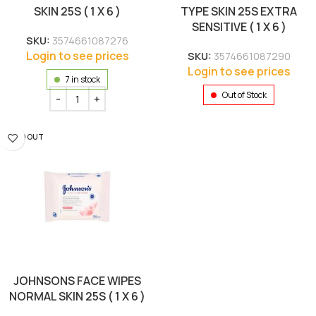
SKIN 25S ( 1 X 6 )
TYPE SKIN 25S EXTRA
SENSITIVE ( 1 X 6 )
SKU:
3574661087276
Login to see prices
SKU:
3574661087290
Login to see prices
7 in stock
Out of Stock
SOLD OUT
JOHNSONS FACE WIPES
NORMAL SKIN 25S ( 1 X 6 )