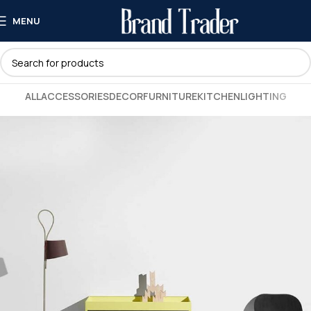
MENU
ALL
ACCESSORIES
DECOR
FURNITURE
KITCHEN
LIGHTING