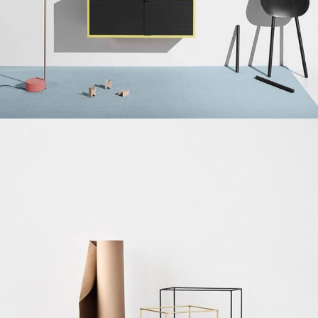
Suspendisse quam at vestibulum
Kitchen